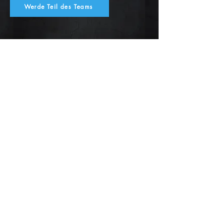
Werde Teil des Teams
AUF DEN GESCHMACK
GEKOMMEN?
Du hast einen besonderen
Anlass und brauchst
individuelle Beratung?
Einfach anfragen!
Zum Kontaktformular