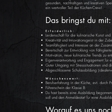
gesunden, nachhaltigen und kreativen Spei
ein wertvoller Teil der Küchen-Crew!
Das bringst du mit:
Erforderlich:
Leidenschaft für die kulinarische Kunst u
Kreativität und Innovationsgeist in der Zu
Teamfähigkeit und Interesse an der Zusamm
Bereitschaft zur Entwicklung von Fähigke
Motivation, neue kulinarische Trends zu e
Eigenverantwortung und Engagement für ei
Guter Umgang mit Stresssituationen und die
Abgeschlossene Schulausbildung (idealerw
Wünschenswert:
Berufserfahrung in der Küche, evt. durch Pr
Führerschein der Klasse B
Du hast bereits eine Ausbildung begonnen
soll und den Anmeldestart für eine Ausbil
Worauf es uns no