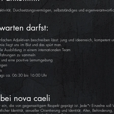
aktivität, Durchsetzungsvermögen, selbstständiges und eigenverantwortli
arten darfst:
infachen Adjektiven beschreiben lässt: jung und ideenreich, kompetent u
 liegt uns im Blut und das spürt man.
le Ausbildung in einem internationalen Team
Erfahrungen zu sammeln
s und eine positive Lernumgebung
ngen
ts
itags ca. 06:30 bis 16:00 Uhr
bei nova caeli
ur ein, die von gegenseitigem Respekt geprägt ist. Jede*r Einzelne soll
her Identität, sexueller Orientierung und Identität, Alter, Behinderung, 