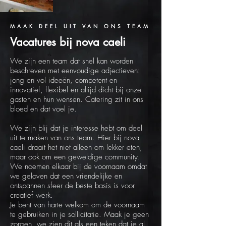
MAAK DEEL UIT VAN ONS TEAM
Vacatures bij nova caeli
We zijn een team dat snel kan worden
beschreven met eenvoudige adjectieven:
jong en vol ideeën, competent en
innovatief, flexibel en altijd dicht bij onze
gasten en hun wensen. Catering zit in ons
bloed en dat voel je.
We zijn blij dat je interesse hebt om deel
uit te maken van ons team. Hier bij nova
caeli draait het niet alleen om lekker eten,
maar ook om een geweldige community.
We noemen elkaar bij de voornaam omdat
we geloven dat een vriendelijke en
ontspannen sfeer de beste basis is voor
creatief werk.
Je bent van harte welkom om de voornaam
te gebruiken in je sollicitatie. Maak je geen
zorgen, we zien dit als een teken dat je al