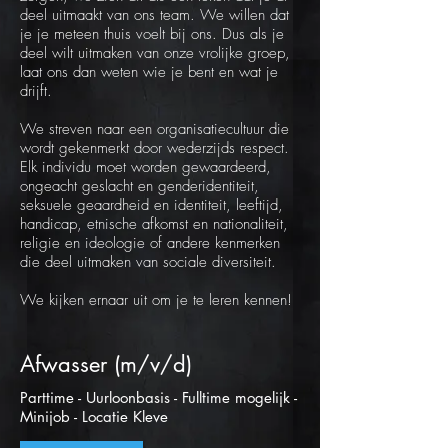
deel uitmaakt van ons team. We willen dat
je je meteen thuis voelt bij ons. Dus als je
deel wilt uitmaken van onze vrolijke groep,
laat ons dan weten wie je bent en wat je
drijft.
We streven naar een organisatiecultuur die
wordt gekenmerkt door wederzijds respect.
Elk individu moet worden gewaardeerd,
ongeacht geslacht en genderidentiteit,
seksuele geaardheid en identiteit, leeftijd,
handicap, etnische afkomst en nationaliteit,
religie en ideologie of andere kenmerken
die deel uitmaken van sociale diversiteit.
We kijken ernaar uit om je te leren kennen!
Afwasser (m/v/d)
Parttime - Uurloonbasis - Fulltime mogelijk -
Minijob - Locatie Kleve